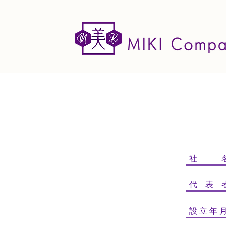
サイト名
​社 
​代 表 
設 立 年 