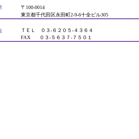
所
〒100-0014
東京都千代田区永田町2-9-6十全ビル305
先
ＴＥＬ ０３‐６２０５‐４３６４
FAX ０３‐５６３７‐７５０１