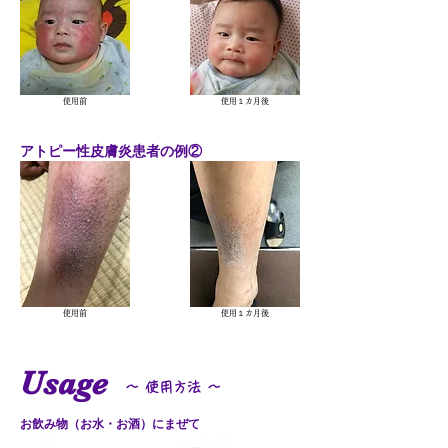
​使用前
使用１カ月後
アトピー性皮膚炎患者の例②
​使用前
使用１カ月後
Usage
​～ 使用方法 ～
お飲み物（お水・お酒）にまぜて