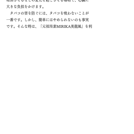
増加させるなどの変化を起こさせる毒物で、心臓に
大きな負担をかけます。
​ タバコの害を防ぐには、タバコを吸わないことが
一番です。しかし、簡単にはやめられないのも事実
です。そんな時は、「元祖珪素MIRIKA美龍風」を利
用することをお勧めします。水やジュースやコーヒ
ーに「元祖珪素MIRIKA美龍風」を入れて飲んだり、
タバコを吸ったあとの口臭解消に、「元祖珪素
MIRIKA美龍風」でうがいをしたりすると良いでしょ
う。タバコを吸う人の中には、あちこちに口内炎や
舌炎ができやすい人も多いので、これもケイ素水を
飲んだり、うがいをしたりすることで解消し、ケイ
素の細胞結合組織の強化やミネラル成分による改善
が期待できます。