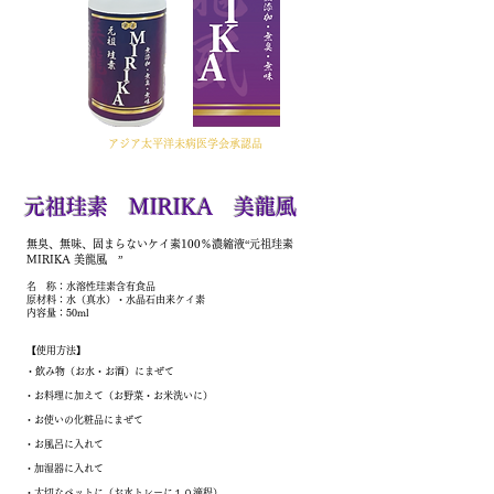
アジア太平洋未病医学会承認品
​元祖珪素 MIRIKA 美龍風
​無臭、無味、固まらないケイ素100％濃縮液“元祖珪素
MIRIKA 美龍風 ”
名 称：水溶性珪素含有食品
原材料：水（真水）・水晶石由来ケイ素
内容量：50ml
【使用方法】
・飲み物（お水・お酒）にまぜて
・お料理に加えて（お野菜・お米洗いに）
・お使いの化粧品にまぜて
・お風呂に入れて
・加湿器に入れて
・大切なペットに（お水トレーに１０滴程）