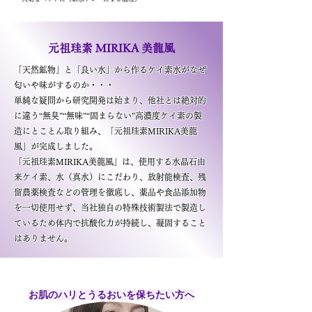
​元祖珪素 MIRIKA 美龍風
「天然鉱物」と「良い水」から作るケイ素水がなぜ
匂いや味がするのか・・・
単純な疑問から研究開発は始まり、他社とは絶対的
に違う“無臭”“無味”“固まらない”高濃度ケイ素の製
造にとことん取り組み、「元祖珪素MIRIKA美龍
風」が完成しました。
​「元祖珪素MIRIKA美龍風」は、使用する水晶石由
来ケイ素、水（真水）にこだわり、放射能検査、残
留農薬検査などの管理を徹底し、薬品や食品添加物
を一切使用せず、当社独自の特殊技術製法で製造し
ているため体内で抗酸化力が持続し、凝固すること
はありません。
お肌のハリとうるおいを保ちたい方へ