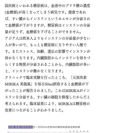
国民病といわれる糖尿病は、血液中のブドウ糖の濃度
(血糖値)が高くなってしまう病気です。健康であれ
ば、すい臓からインスリンというホルモンが分泌され
て血糖値が下がりますが、糖尿病はインスリンの分泌
量が足りず、血糖値を下げることができません。
アジア人は欧米人よりもインスリンの分泌量が少ない
人が多いので、もっとも糖尿病になりやすい人種で
す。またストレス、加齢、遺伝の影響でインスリンが
効かなくなります。内臓脂肪からインスリンを効きづ
らくする物質が分泌されることから、内臓脂肪が多い
と、インスリンが働かなくなります。
クリニックで臨床実験を行ったところ、「元祖珪素
MIRIKA 美龍風」を毎日50ml摂取すると血糖値が下
がったことが報告されました。これはMIRIKAがイン
スリンを分泌する、すい臓の細胞を修復したからだと
考えられます。臨床結果により、MIRIKAは糖尿病の
改善につながることがわかりました。